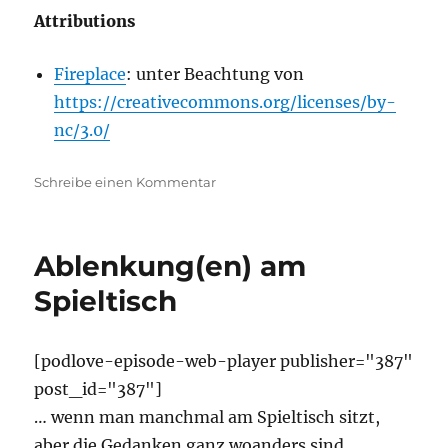
Attributions
Fireplace
: unter Beachtung von
https://creativecommons.org/licenses/by-
nc/3.0/
zu
Schreibe einen Kommentar
Go
West
–
Ablenkung(en) am
Über
Westmarches
Spieltisch
in
D&D
[podlove-episode-web-player publisher="387"
post_id="387"]
… wenn man manchmal am Spieltisch sitzt,
aber die Gedanken ganz woanders sind.