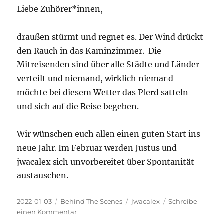
Liebe Zuhörer*innen,
anderen
Weg
nimmt
draußen stürmt und regnet es. Der Wind drückt
den Rauch in das Kaminzimmer. Die
Mitreisenden sind über alle Städte und Länder
verteilt und niemand, wirklich niemand
möchte bei diesem Wetter das Pferd satteln
und sich auf die Reise begeben.
Wir wünschen euch allen einen guten Start ins
neue Jahr. Im Februar werden Justus und
jwacalex sich unvorbereitet über Spontanität
austauschen.
Veröffentlicht
Kategorien
Schlagwörter
2022-01-03
Behind The Scenes
jwacalex
Schreibe
am
zu
einen Kommentar
Winterpause