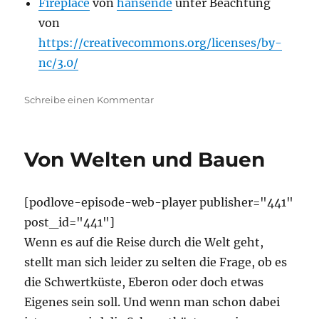
Fireplace
von
hansende
unter Beachtung
von
https://creativecommons.org/licenses/by-
nc/3.0/
zu
Schreibe einen Kommentar
Wir
bauen
uns
Von Welten und Bauen
eine
Taverne
–
[podlove-episode-web-player publisher="441"
Wie
mit
post_id="441"]
Worldbuilding
Wenn es auf die Reise durch die Welt geht,
anfangen?
stellt man sich leider zu selten die Frage, ob es
die Schwertküste, Eberon oder doch etwas
Eigenes sein soll. Und wenn man schon dabei