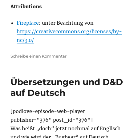
Attributions
Fireplace
: unter Beachtung von
https://creativecommons.org/licenses/by-
nc/3.0/
zu
Schreibe einen Kommentar
Ablenkung(en)
am
Spieltisch
Übersetzungen und D&D
auf Deutsch
[podlove-episode-web-player
publisher="376" post_id="376"]
Was heißt „doch“ jetzt nochmal auf Englisch
und wie wird der „Bugbear“ auf Deutsch