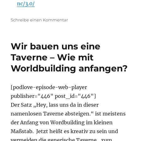
nc/3.0/
zu
Schreibe einen Kommentar
Von
Welten
und
Wir bauen uns eine
Weiten
Taverne – Wie mit
Worldbuilding anfangen?
[podlove-episode-web-player
publisher="446" post_id="446"]
Der Satz „Hey, lass uns da in dieser
namenlosen Taverne absteigen.“ ist meistens
der Anfang von Wordbuilding im kleinen
Maßstab. Jetzt heißt es kreativ zu sein und
vermeiden die generische Taverne „zum