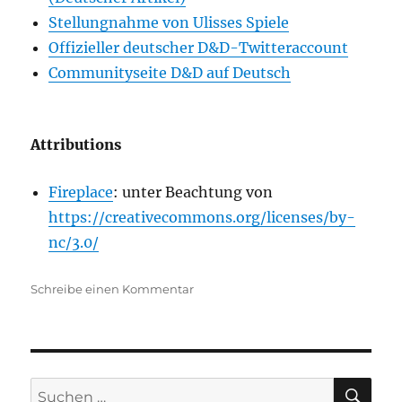
Stellungnahme von Ulisses Spiele
Offizieller deutscher D&D-Twitteraccount
Communityseite D&D auf Deutsch
Attributions
Fireplace
: unter Beachtung von
https://creativecommons.org/licenses/by-
nc/3.0/
zu
Schreibe einen Kommentar
Übersetzungen
und
D&D
auf
Deutsch
SU
Suchen