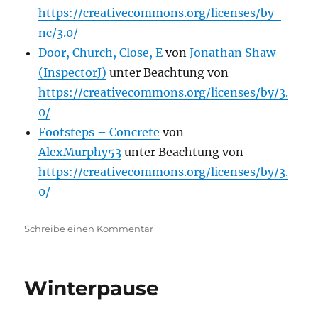
https://creativecommons.org/licenses/by-
nc/3.0/
Door, Church, Close, E
von
Jonathan Shaw
(InspectorJ)
unter Beachtung von
https://creativecommons.org/licenses/by/3.
0/
Footsteps – Concrete
von
AlexMurphy53
unter Beachtung von
https://creativecommons.org/licenses/by/3.
0/
zu
Schreibe einen Kommentar
Improvisation(en)
–
wenn
Winterpause
man
doch
den