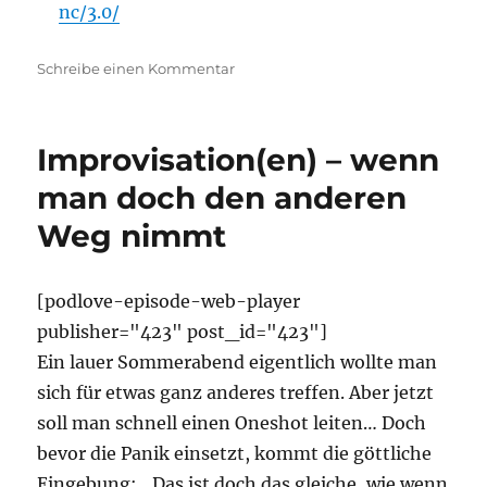
nc/3.0/
zu
Schreibe einen Kommentar
Von
Welten
und
Improvisation(en) – wenn
Bauen
man doch den anderen
Weg nimmt
[podlove-episode-web-player
publisher="423" post_id="423"]
Ein lauer Sommerabend eigentlich wollte man
sich für etwas ganz anderes treffen. Aber jetzt
soll man schnell einen Oneshot leiten… Doch
bevor die Panik einsetzt, kommt die göttliche
Eingebung: „Das ist doch das gleiche, wie wenn