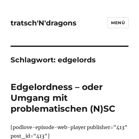
tratsch'N'dragons
MENÜ
Schlagwort:
edgelords
Edgelordness – oder
Umgang mit
problematischen (N)SC
[podlove-episode-web-player publisher="413"
post_id="413"]