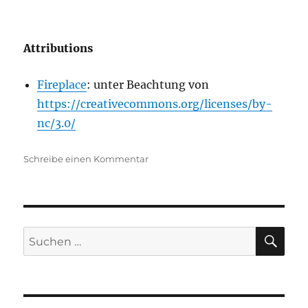
Attributions
Fireplace
: unter Beachtung von
https://creativecommons.org/licenses/by-
nc/3.0/
zu
Schreibe einen Kommentar
Edgelordness
–
oder
Umgang
mit
SU
Suchen
problematischen
nach:
(N)SC