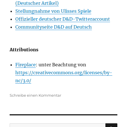
(Deutscher Artikel)
Stellungnahme von Ulisses Spiele
Offizieller deutscher D&D-Twitteraccount
Communityseite D&D auf Deutsch
Attributions
Fireplace
: unter Beachtung von
https://creativecommons.org/licenses/by-
nc/3.0/
zu
Schreibe einen Kommentar
Übersetzungen
und
D&D
auf
Deutsch
SU