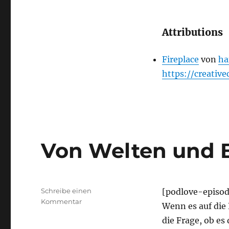
Attributions
Fireplace
von
ha
https://creativ
Von Welten und 
Schreibe einen
[podlove-episo
zu
Kommentar
Wenn es auf die 
Von
die Frage, ob es
Welten