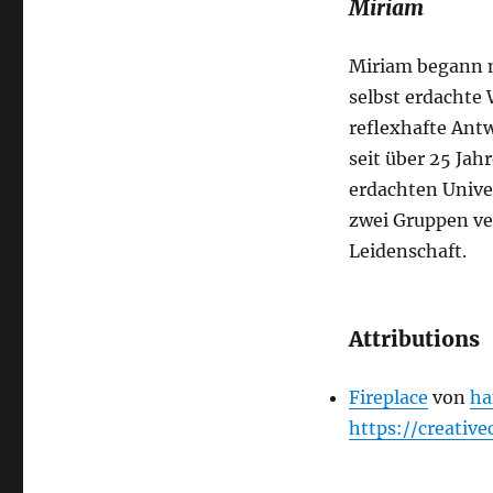
Miriam
Miriam begann m
selbst erdachte 
reflexhafte Antw
seit über 25 Jah
erdachten Univer
zwei Gruppen ver
Leidenschaft.
Attributions
Fireplace
von
ha
https://creativ