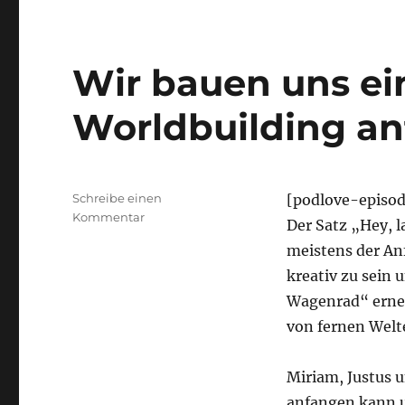
Wir bauen uns ei
Worldbuilding a
Schreibe einen
[podlove-episo
zu
Kommentar
Der Satz „Hey, l
Wir
meistens der An
bauen
uns
kreativ zu sein
eine
Wagenrad“ erneu
Taverne
von fernen Welt
–
Wie
mit
Miriam, Justus 
Worldbuilding
anfangen kann u