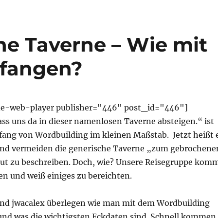
ne Taverne – Wie mit
nfangen?
de-web-player publisher="446" post_id="446"]
ass uns da in dieser namenlosen Taverne absteigen.“ ist
fang von Wordbuilding im kleinen Maßstab. Jetzt heißt 
 und vermeiden die generische Taverne „zum gebrochene
t zu beschreiben. Doch, wie? Unsere Reisegruppe kom
en und weiß einiges zu bereichten.
und jwacalex überlegen wie man mit dem Wordbuilding
nd was die wichtigsten Eckdaten sind. Schnell kommen