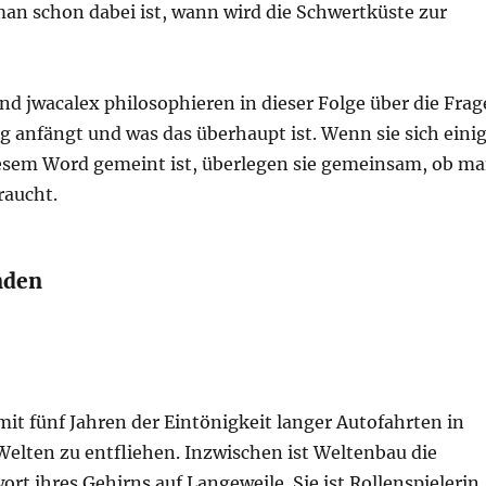
man schon dabei ist, wann wird die Schwertküste zur
nd jwacalex philosophieren in dieser Folge über die Frag
 anfängt und was das überhaupt ist. Wenn sie sich eini
iesem Word gemeint ist, überlegen sie gemeinsam, ob m
raucht.
nden
it fünf Jahren der Eintönigkeit langer Autofahrten in
Welten zu entfliehen. Inzwischen ist Weltenbau die
ort ihres Gehirns auf Langeweile. Sie ist Rollenspielerin