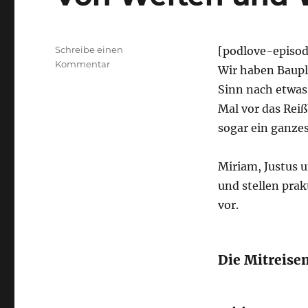
Schreibe einen
[podlove-episo
zu
Kommentar
Wir haben Baupl
Von
Sinn nach etwas 
Welten
und
Mal vor das Reiß
Weiten
sogar ein ganze
Miriam, Justus u
und stellen prak
vor.
Die Mitreise