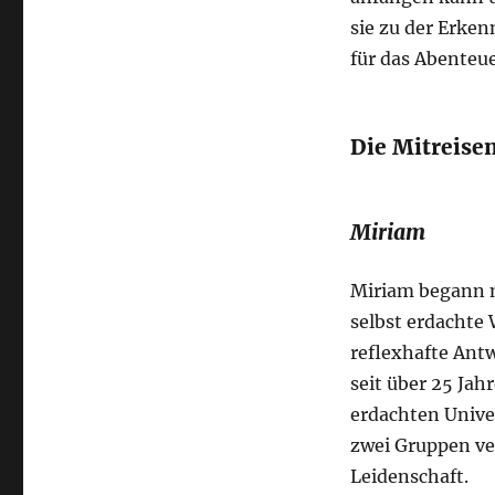
anfangen?
sie zu der Erke
für das Abenteu
Die Mitreise
Miriam
Miriam begann m
selbst erdachte 
reflexhafte Antw
seit über 25 Jah
erdachten Univer
zwei Gruppen ver
Leidenschaft.