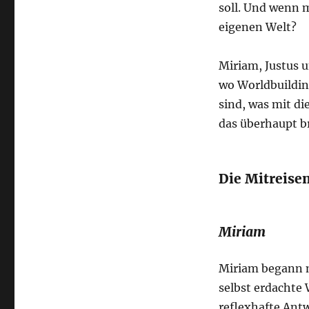
und
soll. Und wenn 
Bauen
eigenen Welt?
Miriam, Justus u
wo Worldbuilding
sind, was mit d
das überhaupt b
Die Mitreise
Miriam
Miriam begann m
selbst erdachte 
reflexhafte Antw